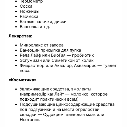
Термометр
Соска
Ножницы
Расчёска
Ватные палочки, диски
Ванночка и т.д.
Лекарства:
Микролакс от запора
Банеоцин присыпка для пупка
Рела Лайф или БиоГая — пробиотик
Эспумизан или Симетикон от колик
Физраствор или Аквалор, Аквамарис — туалет
носа.
«Косметика»
Увлажняющие средства, эмоленты
(например,lipikar Лайт — молочко, которое
подходит практически всем)
Подсушивающие цинкосодержащие средства
под подгузники и на места опрелостей,
складки — Судокрем, цинковая мазь или
Неотанин.