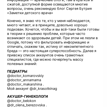
информации — врачебные блоги, там в краткой и
сжатой, доступной форме освещаются многие
вопросы, очень рекомендую блог Сергея Бутрия
«Заметки детского врача»
Конечно, я знаю что те, кто у меня наблюдается,
много читают, и в принципе, довольно хорошо
подкован. Хочется, чтобы и вы всё-таки были готовы
в теории к решению проблем, которые часто
возникают со здоровьем детей. При этом не лезли в
Google, потому что фильтровать информацию и
отличать, скажем так, истину от некомпетентного
бреда — это настоящая суперспособность. Далее я
привожу список аккаунтов очень грамотных
специалистов, где можно почерпнуть массу
полезных знаний:
ПЕДИАТРЫ
@doctor_komarovskiy
@doctor_annamama
@doctor_makarshina .
Мой аккаунт @dr_krasotkinag
АКУШЕР-ГИНЕКОЛОГИ
@doctor_belokon
@dr_olena_berezovska .