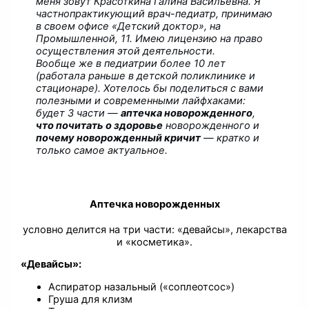
меня зовут Красоткина Галина Васильевна. Я
частнопрактикующий врач-педиатр, принимаю
в своем офисе «Детский доктор», на
Промышленной, 11. Имею лицензию на право
осуществления этой деятельности.
Вообще же в педиатрии более 10 лет
(работала раньше в детской поликлинике и
стационаре). Хотелось бы поделиться с вами
полезными и современными лайфхаками:
будет 3 части —
аптечка новорожденного
,
что почитать о здоровье
новорожденного и
почему новорожденный кричит
— кратко и
только самое актуальное.
Аптечка новорожденных
условно делится на три части: «девайсы», лекарства
и «косметика».
«Девайсы»:
Аспиратор назальный («соплеотсос»)
Груша для клизм