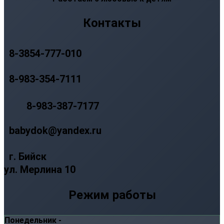
Контакты
8-3854-777-010
8-983-354-7111
8-983-387-7177
babydok@yandex.ru
г. Бийск
ул. Мерлина 10
Режим работы
Понедельник -