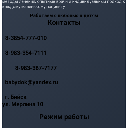
методы лечения, опытные врачи и индивидуальный подход к
каждому маленькому пациенту.
Работаем с любовью к детям
Контакты
8-3854-777-010
8-983-354-7111
8-983-387-7177
babydok@yandex.ru
г. Бийск
ул. Мерлина 10
Режим работы