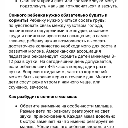
Слишком яркий свет или громкие звуки могут
подтолкнуть малыша «отключиться» и заснуть.
Сонного ребенка нужно обязательно будить и
кормить!
Ребенку нужно учиться сосать грудь;
почувствовать связь между чувством голода,
неприятными ощущениями в желудке, сосанием
груди и приятным чувством насыщения; а самое
главное, ребенку нужна возможность высосать
достаточное количество необходимого для роста и
развития молока. Американская ассоциация
педиатрии рекомендует кормить детей минимум 8-
12 раз в сутки. На сегодняшний день допускается,
если ребенок спит 4-5 часов подряд один раз в
сутки. Вопреки ожиданиям, частота кормлений
может быть неравномерна в течение дня. Многие
дети сосут реже утром и намного чаще, или
скученно, вечером.
Как разбудить сонного малыша:
Обратите внимание на особенности малыша.
Разные дети по-разному реагируют на свет,
звуки, прикосновения. Каждая мама довольно
быстро замечает на что именно реагирует ее
малыш. Убедитесь, что ребенок здоров, и что