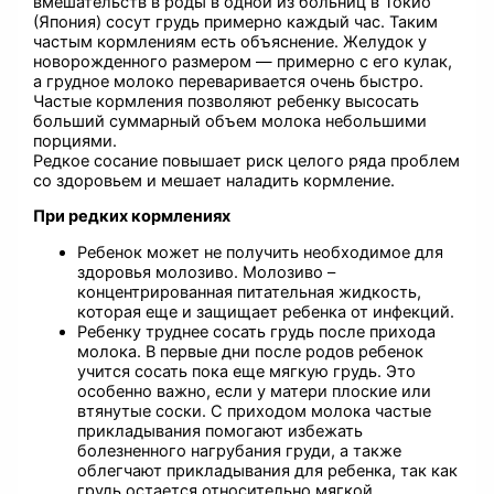
вмешательств в роды в одной из больниц в Токио
(Япония) сосут грудь примерно каждый час. Таким
частым кормлениям есть объяснение. Желудок у
новорожденного размером — примерно с его кулак,
а грудное молоко переваривается очень быстро.
Частые кормления позволяют ребенку высосать
больший суммарный объем молока небольшими
порциями.
Редкое сосание повышает риск целого ряда проблем
со здоровьем и мешает наладить кормление.
При редких кормлениях
Ребенок может не получить необходимое для
здоровья молозиво. Молозиво –
концентрированная питательная жидкость,
которая еще и защищает ребенка от инфекций.
Ребенку труднее сосать грудь после прихода
молока. В первые дни после родов ребенок
учится сосать пока еще мягкую грудь. Это
особенно важно, если у матери плоские или
втянутые соски. С приходом молока частые
прикладывания помогают избежать
болезненного нагрубания груди, а также
облегчают прикладывания для ребенка, так как
грудь остается относительно мягкой.