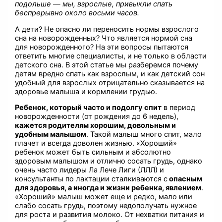
подольше — мы, взрослые, привыкли спать
беспрерывно около восьми часов.
А дети? Не опасно ли переносить нормы взрослого
сна на новорожденных? Что является нормой сна
для новорожденного? На эти вопросы пытаются
ответить многие специалисты, и не только в области
детского сна. В этой статье мы разберемся почему
детям вредно спать как взрослым, и как детский сон
удобный для взрослых отрицательно сказывается на
здоровье малыша и кормлении грудью.
Ребенок, который часто и подолгу спит
в период
новорожденности (от рождения до 6 недель),
кажется родителям хорошим, довольным и
удобным малышом
. Такой малыш много спит, мало
плачет и всегда доволен жизнью. «Хороший»
ребенок может быть сильным и абсолютно
здоровым малышом и отлично сосать грудь, однако
очень часто лидеры Ла Лече Лиги (ЛЛЛ) и
консультанты по лактации сталкиваются с
опасным
для здоровья, а иногда и жизни ребенка, явлением
.
«Хороший» малыш может еще и редко, мало или
слабо сосать грудь, поэтому недополучать нужное
для роста и развития молоко. От нехватки питания и