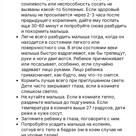
сонливость или неспособность сосать не
вызваны какой-то болезнью. Если здоровый
малыш не просыпается через 2-3 часа после
предыдущего кормления, дайте ему поспать
еще 30-60 минут и попробуйте снова разбудить
и покормить малыша.
Легче всего разбудить малыша тогда, когда он
находится в состоянии легкого или
поверхностного сна. В этом состоянии веки
малыша быстро вздрагивают, как бы трепещут,
руки и ноги двигаются. Ребенок причмокивает
или посасывает, особенно, если случайно
задевает лицо руками. Лицо ребенка
гримасничает, как-будто, ему что-то снится.
Кормить лучше всего при приглушенном свете.
Дети часто закрывают глаза, если в комнате
слишком светло.
Не кутайте малыша. Если в комнате тепло,
разденьте малыша до подгузника. Если
температура в комнате выше 27 градусов, дети
реже и хуже сосут.
Загляните ребенку в глаза, поговорите с ним.
Попробуйте усадить малыша на коленях,
согнув его тело в бедрах (ни в коем случае не
на уровне талии).