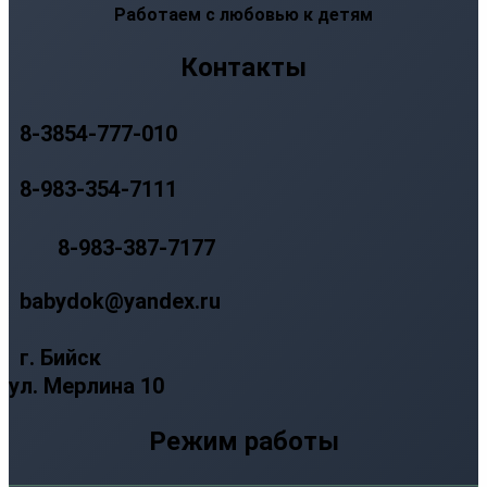
Работаем с любовью к детям
Контакты
8-3854-777-010
8-983-354-7111
8-983-387-7177
babydok@yandex.ru
г. Бийск
ул. Мерлина 10
Режим работы