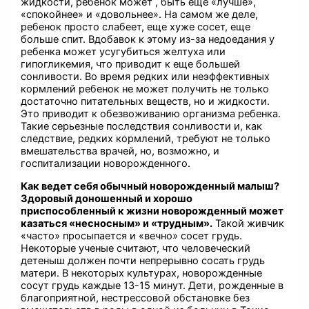
жидкости, ребенок может , быть еще «лучше»,
«спокойнее» и «довольнее». На самом же деле,
ребенок просто слабеет, еще хуже сосет, еще
больше спит. Вдобавок к этому из-за недоедания у
ребенка может усугубиться желтуха или
гипогликемия, что приводит к еще большей
сонливости. Во время редких или неэффективных
кормлений ребенок не может получить не только
достаточно питательных веществ, но и жидкости.
Это приводит к обезвоживанию организма ребенка.
Такие серьезные последствия сонливости и, как
следствие, редких кормлений, требуют не только
вмешательства врачей, но, возможно, и
госпитализации новорожденного.
Как ведет себя обычный новорожденный малыш?
Здоровый доношенный и хорошо
приспособленный к жизни новорожденный может
казаться «несносным» и «трудным».
Такой живчик
«часто» просыпается и «вечно» сосет грудь.
Некоторые ученые считают, что человеческий
детеныш должен почти непрерывно сосать грудь
матери. В некоторых культурах, новорожденные
сосут грудь каждые 13-15 минут. Дети, рожденные в
благоприятной, нестрессовой обстановке без