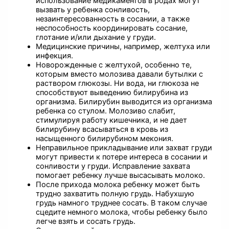
использование медикаментов в родах могут
вызвать у ребенка сонливость,
незаинтересованность в сосании, а также
неспособность координировать сосание,
глотание и/или дыхание у груди.
Медицинские причины, например, желтуха или
инфекция.
Новорожденные с желтухой, особенно те,
которым вместо молозива давали бутылки с
раствором глюкозы. Ни вода, ни глюкоза не
способствуют выведению билирубина из
организма. Билирубин выводится из организма
ребенка со стулом. Молозиво слабит,
стимулируя работу кишечника, и не дает
билирубину всасываться в кровь из
насыщенного билирубином мекония.
Неправильное прикладывание или захват груди
могут привести к потере интереса в сосании и
сонливости у груди. Исправление захвата
помогает ребенку лучше высасывать молоко.
После прихода молока ребенку может быть
трудно захватить полную грудь. Набухшую
грудь намного труднее сосать. В таком случае
сцедите немного молока, чтобы ребенку было
легче взять и сосать грудь.