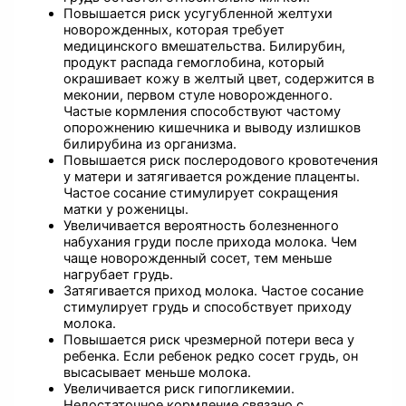
Повышается риск усугубленной желтухи
новорожденных, которая требует
медицинского вмешательства. Билирубин,
продукт распада гемоглобина, который
окрашивает кожу в желтый цвет, содержится в
меконии, первом стуле новорожденного.
Частые кормления способствуют частому
опорожнению кишечника и выводу излишков
билирубина из организма.
Повышается риск послеродового кровотечения
у матери и затягивается рождение плаценты.
Частое сосание стимулирует сокращения
матки у роженицы.
Увеличивается вероятность болезненного
набухания груди после прихода молока. Чем
чаще новорожденный сосет, тем меньше
нагрубает грудь.
Затягивается приход молока. Частое сосание
стимулирует грудь и способствует приходу
молока.
Повышается риск чрезмерной потери веса у
ребенка. Если ребенок редко сосет грудь, он
высасывает меньше молока.
Увеличивается риск гипогликемии.
Недостаточное кормление связано с