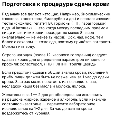
Подготовка к процедуре сдачи крови
Ряд анализов делают натощак. Например, биохимические
(глюкоза, холестерол, билирубин и др.) и серологические
тесты (сифилис, гепатит В), гормоны (ТТГ, паратгормон)
и др. «Натощак» — это когда между последним приёмом
пищи и взятием крови проходит не менее 8 часов
(желательно — не менее 12 часов). Сок, чай, кофе, тем
более с сахаром — тоже еда, поэтому придётся потерпеть.
Можно пить воду.
Строго натощак (после 12-часового голодания) следует
сдавать кровь для определения параметров липидного
профиля: холестерол, ЛПВП, ЛПНП, триглицериды.
Если предстоит сдавать общий анализ крови, последний
приём пищи должен быть не позже, чем за 1 час до сдачи
крови. Завтрак может состоять из несладкого чая,
несладкой каши без масла и молока, яблока.
Желательно за 1 — 2 дня до обследования исключить
из рациона жирное, жареное и алкоголь. Если накануне
состоялось застолье — перенесите лабораторное
исследование на 1–2 дня. За час до взятия крови
воздержитесь от курения.