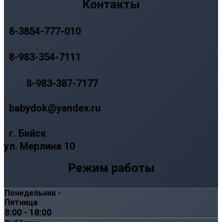
Контакты
8-3854-777-010
8-983-354-7111
8-983-387-7177
babydok@yandex.ru
г. Бийск
ул. Мерлина 10
Режим работы
Понедельник -
Пятница
8:00 - 18:00